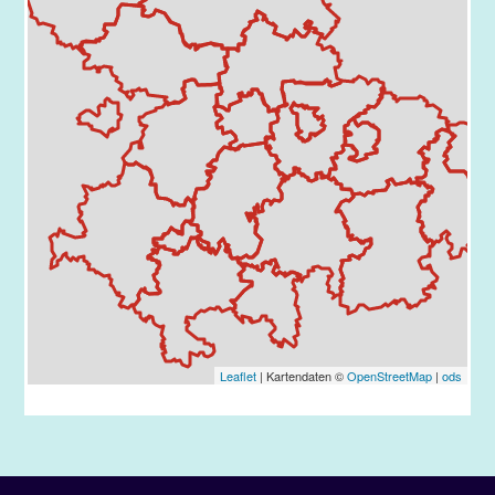
Leaflet
| Kartendaten ©
OpenStreetMap
|
ods