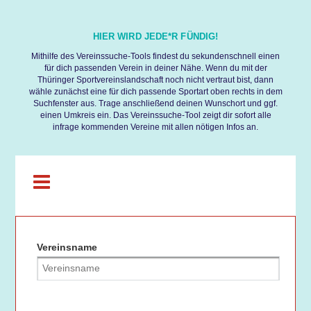
×
HIER WIRD JEDE*R FÜNDIG!
VEREINE
Mithilfe des Vereinssuche-Tools findest du sekundenschnell einen
für dich passenden Verein in deiner Nähe. Wenn du mit der
KREIS-
Thüringer Sportvereinslandschaft noch nicht vertraut bist, dann
STADTSPORTBÜNDE
wähle zunächst eine für dich passende Sportart oben rechts in dem
Suchfenster aus. Trage anschließend deinen Wunschort und ggf.
einen Umkreis ein. Das Vereinssuche-Tool zeigt dir sofort alle
VERBÄNDE
infrage kommenden Vereine mit allen nötigen Infos an.
Vereinsname